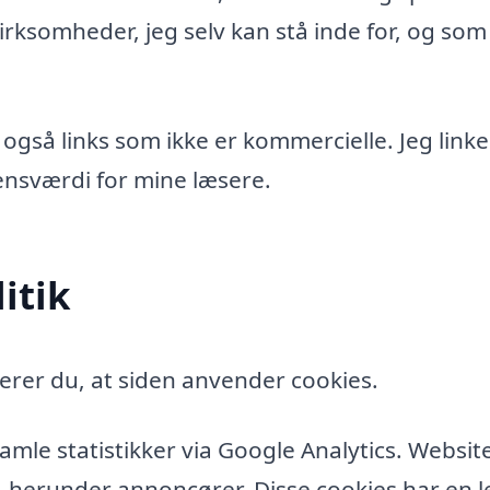
rksomheder, jeg selv kan stå inde for, og som
 også links som ikke er kommercielle. Jeg linke
idensværdi for mine læsere.
itik
erer du, at siden anvender cookies.
amle statistikker via Google Analytics. Websit
, herunder annoncører. Disse cookies har en l