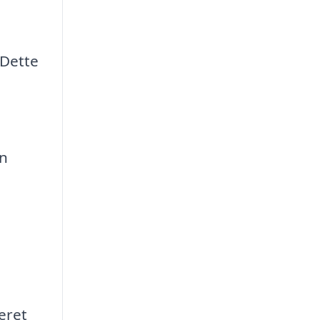
 Dette
en
eret