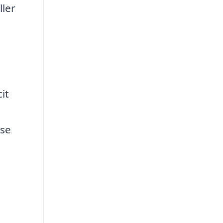
ller
e
it
lse