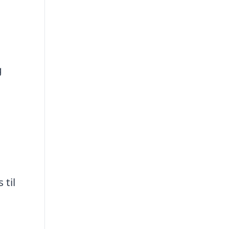
g
 til