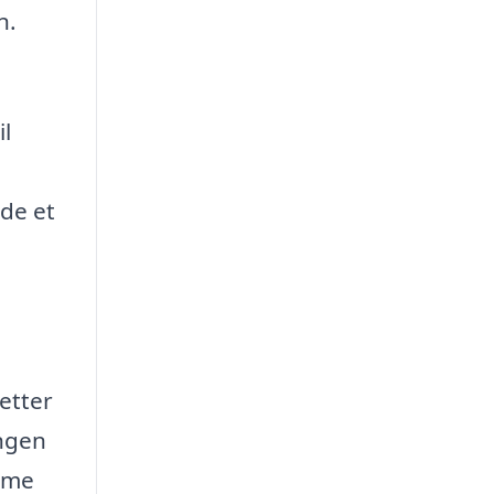
n.
il
nde et
letter
ingen
amme