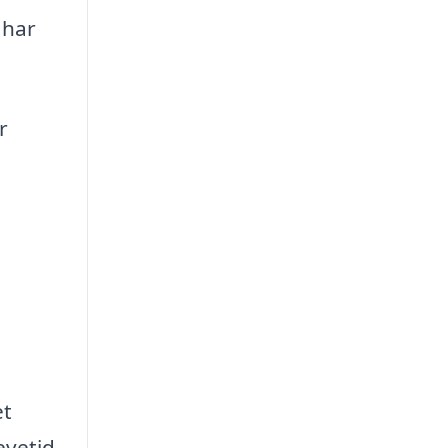
 har
r
et
evetid