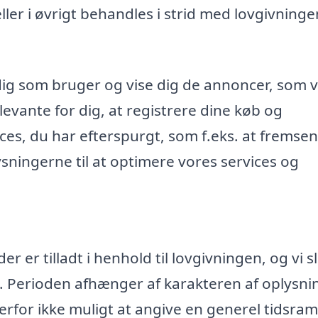
r i øvrigt behandles i strid med lovgivninge
dig som bruger og vise dig de annoncer, som v
evante for dig, at registrere dine køb og
ices, du har efterspurgt, som f.eks. at fremse
ningerne til at optimere vores services og
 er tilladt i henhold til lovgivningen, og vi s
. Perioden afhænger af karakteren af oplysn
rfor ikke muligt at angive en generel tidsr