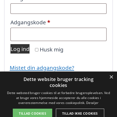
Påkrævet
Adgangskode
*
Log ind
Husk mig
Mistet din adgangskode?
×
Dette website bruger tracking
cookies
Dette websted bruger cookies til at forbedre brugeroplevelsen. Ved
at bruge vores hjemmeside accepterer du alle cookies i
overensstemmelse med vores cookiepolitik.
Detaljer
Copyright 2026 - Pilanto Aps
TILLAD COOKIES
TILLAD IKKE COOKIES